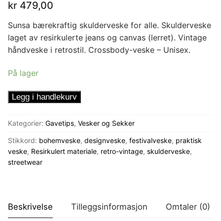
kr
479,00
Sunsa bærekraftig skulderveske for alle. Skulderveske
laget av resirkulerte jeans og canvas (lerret). Vintage
håndveske i retrostil. Crossbody-veske – Unisex.
På lager
Skulderveske
Legg i handlekurv
No.
1
Kategorier:
Gavetips
,
Vesker og Sekker
antall
Stikkord:
bohemveske
,
designveske
,
festivalveske
,
praktisk
veske
,
Resirkulert materiale
,
retro-vintage
,
skulderveske
,
streetwear
Beskrivelse
Tilleggsinformasjon
Omtaler (0)