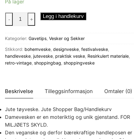
På lager
Shoppingveske
Legg i handlekurv
-
+
Hippibuss
antall
Kategorier:
Gavetips
,
Vesker og Sekker
Stikkord:
bohemveske
,
designveske
,
festivalveske
,
handleveske
,
juteveske
,
praktisk veske
,
Resirkulert materiale
,
retro-vintage
,
shoppingbag
,
shoppingveske
Beskrivelse
Tilleggsinformasjon
Omtaler (0)
Jute tøyveske. Jute Shopper Bag/Handlekurv
Damevesken er en moteriktig og unik gjenstand. FOR
MILJØETS SKYLD.
Den veganske og derfor bærekraftige handleposen er