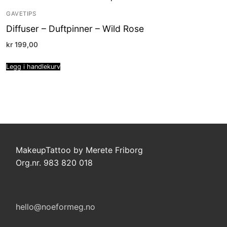
GAVETIPS
Diffuser – Duftpinner – Wild Rose
kr
199,00
Legg i handlekurv
MakeupTattoo by Merete Friborg
Org.nr. 983 820 018
hello@noeformeg.no