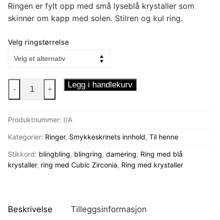
Ringen er fylt opp med små lyseblå krystaller som
skinner om kapp med solen. Stilren og kul ring.
Velg ringstørrelse
Himmelblå
Legg i handlekurv
-
+
Blingring
antall
Produktnummer:
I/A
Kategorier:
Ringer
,
Smykkeskrinets innhold
,
Til henne
Stikkord:
blingbling
,
blingring
,
damering
,
Ring med blå
krystaller
,
ring med Cubic Zirconia
,
Ring med krystaller
Beskrivelse
Tilleggsinformasjon