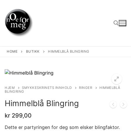
Skip
to
content
Search for:
HOME
BUTIKK
HIMMELBLÅ BLINGRING
HJEM
SMYKKESKRINETS INNHOLD
RINGER
HIMMELBLÅ
BLINGRING
Himmelblå Blingring
kr
299,00
Dette er partyringen for deg som elsker blingfaktor.