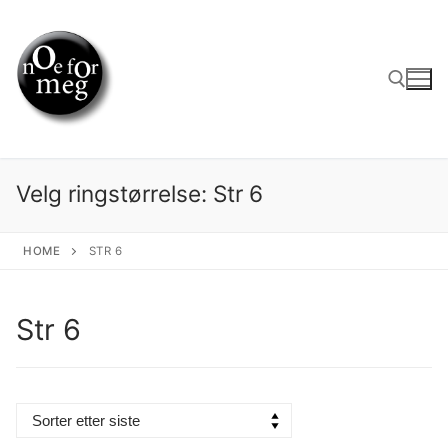
Skip
to
content
Search for:
Velg ringstørrelse:
Str 6
HOME
STR 6
Str 6