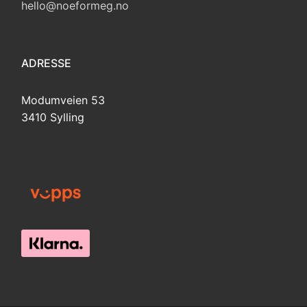
hello@noeformeg.no
ADRESSE
Modumveien 53
3410 Sylling