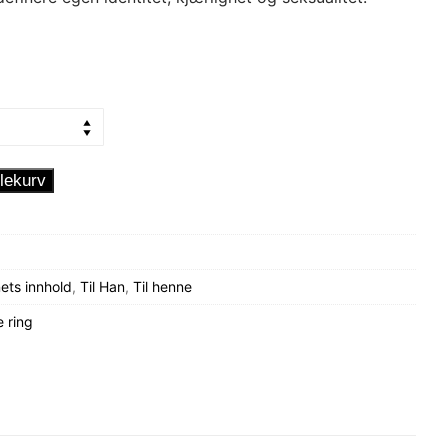
lekurv
ets innhold
,
Til Han
,
Til henne
e ring