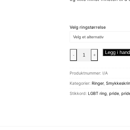
Velg ringstørrelse
Pride
Legg i hand
-
+
Spinner
Ring
Produktnummer:
I/A
-
Love
Kategorier:
Ringer
,
Smykkeskrin
antall
Stikkord:
LGBT ring
,
pride
,
prid