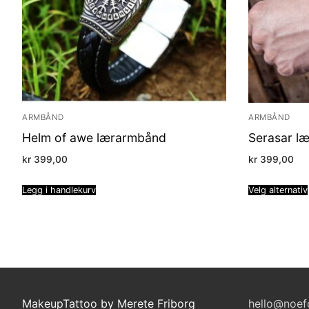
ARMBÅND
ARMBÅND
Helm of awe lærarmbånd
Serasar l
kr
399,00
kr
399,00
Legg i handlekurv
Velg alternativ
MakeupTattoo by Merete Friborg
hello@noef