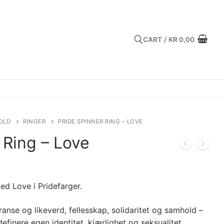
CART
/
KR
0,00
Search for:
OLD
RINGER
PRIDE SPINNER RING – LOVE
 Ring – Love
med Love i Pridefarger.
ranse og likeverd, fellesskap, solidaritet og samhold –
 definere egen identitet, kjærlighet og seksualitet.