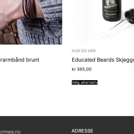
HUD OG HÅR
ærarmbånd brunt
Educated Beards Skjeggo
kr
365,00
Velg alternativ
ADRESSE
ormeg.no