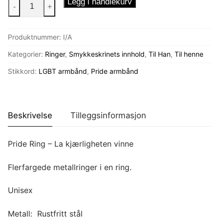
Pride
Legg i handlekurv
-
+
Ring
-
Produktnummer:
I/A
La
kjærligheten
Kategorier:
Ringer
,
Smykkeskrinets innhold
,
Til Han
,
Til henne
vinne
Stikkord:
LGBT armbånd
,
Pride armbånd
antall
Beskrivelse
Tilleggsinformasjon
Pride Ring – La kjærligheten vinne
Flerfargede metallringer i en ring.
Unisex
Metall: Rustfritt stål