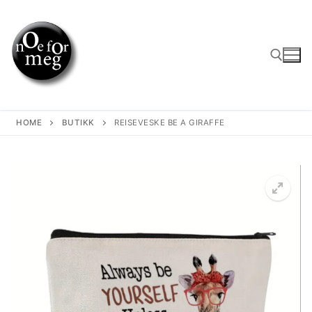
Skip
to
content
Search for:
HOME
BUTIKK
REISEVESKE BE A GIRAFFE