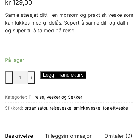
kr
129,00
Samle stæsjet ditt i en morsom og praktisk veske som
kan lukkes med glidelås. Supert å samle dill og dall i
og super til å ta med på reise.
På lager
Reiseveske
Legg i handlekurv
-
+
Be
a
Kategorier:
Til reise
,
Vesker og Sekker
giraffe
antall
Stikkord:
organisator
,
reiseveske
,
sminkeveske
,
toalettveske
Beskrivelse
Tilleggsinformasjon
Omtaler (0)