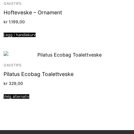
GAVETIPS
Hofteveske – Ornament
kr
1.199,00
Legg i handlekurv
GAVETIPS
Pilatus Ecobag Toalettveske
kr
329,00
Velg alternativ