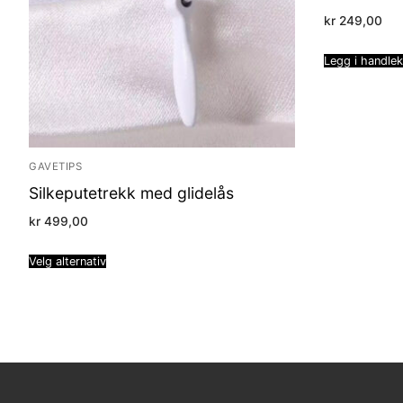
kr
249,00
Legg i handle
GAVETIPS
Silkeputetrekk med glidelås
kr
499,00
Velg alternativ