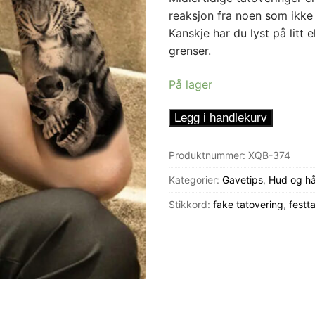
reaksjon fra noen som ikke 
Kanskje har du lyst på litt
grenser.
På lager
Tatovering
Legg i handlekurv
TigerSkalle
antall
Produktnummer:
XQB-374
Kategorier:
Gavetips
,
Hud og hå
Stikkord:
fake tatovering
,
festt