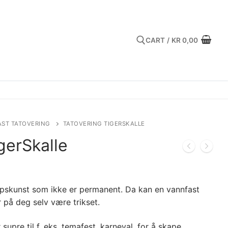
CART
/
KR
0,00
Search for:
ST TATOVERING
TATOVERING TIGERSKALLE
gerSkalle
oppskunst som ikke er permanent. Da kan en vannfast
r på deg selv være trikset.
 supre til f. eks. temafest, karneval, for å skape