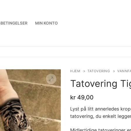
BETINGELSER
MIN KONTO
HJEM
TATOVERING
VANNFA
Tatovering Ti
kr
49,00
🔍
Lyst på litt annerledes kr
tatovering, du enkelt legge
Midlertidige tatoveringer er