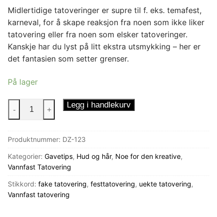
Midlertidige tatoveringer er supre til f. eks. temafest,
karneval, for å skape reaksjon fra noen som ikke liker
tatovering eller fra noen som elsker tatoveringer.
Kanskje har du lyst på litt ekstra utsmykking – her er
det fantasien som setter grenser.
På lager
Tatovering
Legg i handlekurv
-
+
TidsLøve
antall
Produktnummer:
DZ-123
Kategorier:
Gavetips
,
Hud og hår
,
Noe for den kreative
,
Vannfast Tatovering
Stikkord:
fake tatovering
,
festtatovering
,
uekte tatovering
,
Vannfast tatovering