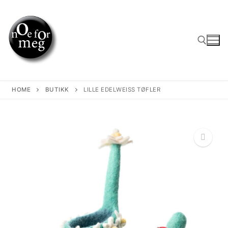
Skip
to
content
Search for:
HOME
BUTIKK
LILLE EDELWEISS TØFLER
🔍