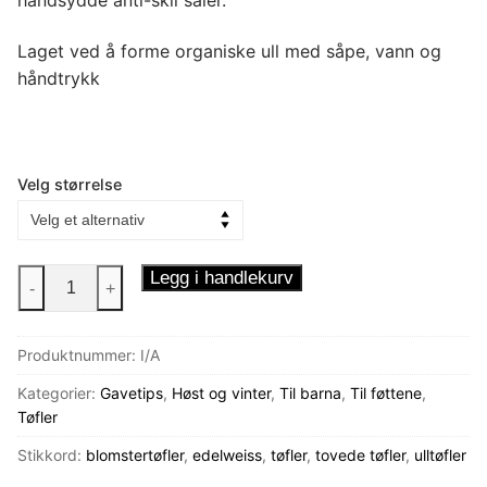
Laget ved å forme organiske ull med såpe, vann og
håndtrykk
Velg størrelse
Lille
Legg i handlekurv
-
+
Edelweiss
tøfler
Produktnummer:
I/A
antall
Kategorier:
Gavetips
,
Høst og vinter
,
Til barna
,
Til føttene
,
Tøfler
Stikkord:
blomstertøfler
,
edelweiss
,
tøfler
,
tovede tøfler
,
ulltøfler