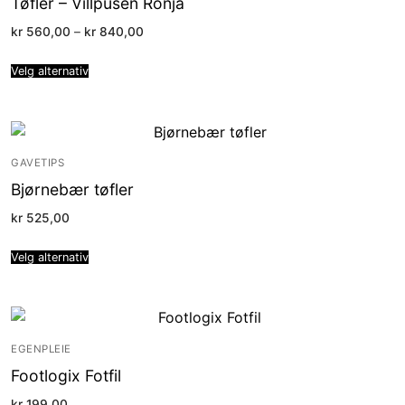
Tøfler – Villpusen Ronja
Price
kr
560,00
–
kr
840,00
range:
kr 560,00
through
Velg alternativ
kr 840,00
GAVETIPS
Bjørnebær tøfler
kr
525,00
Velg alternativ
EGENPLEIE
Footlogix Fotfil
kr
199,00