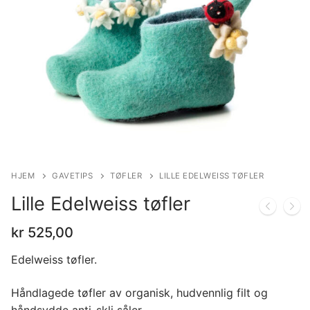
HJEM
GAVETIPS
TØFLER
LILLE EDELWEISS TØFLER
Lille Edelweiss tøfler
kr
525,00
Edelweiss tøfler.
Håndlagede tøfler av organisk, hudvennlig filt og
håndsydde anti-skli såler.