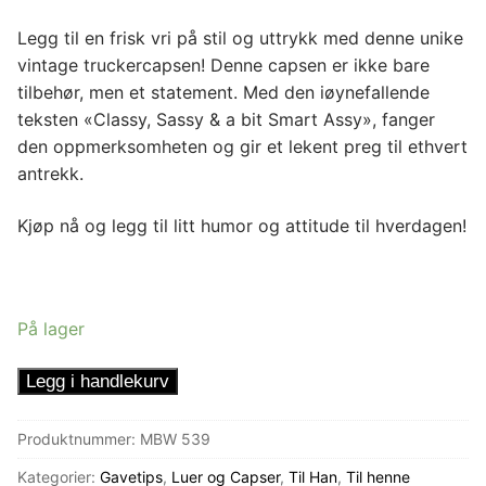
Legg til en frisk vri på stil og uttrykk med denne unike
vintage truckercapsen! Denne capsen er ikke bare
tilbehør, men et statement. Med den iøynefallende
teksten «Classy, Sassy & a bit Smart Assy», fanger
den oppmerksomheten og gir et lekent preg til ethvert
antrekk.
Kjøp nå og legg til litt humor og attitude til hverdagen!
På lager
Trucker
Legg i handlekurv
Caps
"Classy,
Produktnummer:
MBW 539
Sassy
Kategorier:
Gavetips
,
Luer og Capser
,
Til Han
,
Til henne