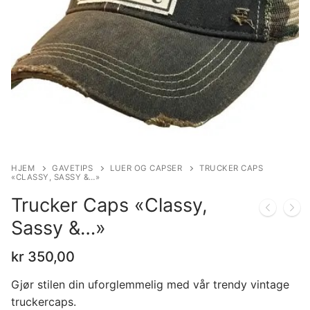
HJEM
GAVETIPS
LUER OG CAPSER
TRUCKER CAPS
«CLASSY, SASSY &…»
Trucker Caps «Classy,
Sassy &…»
kr
350,00
Gjør stilen din uforglemmelig med vår trendy vintage
truckercaps.