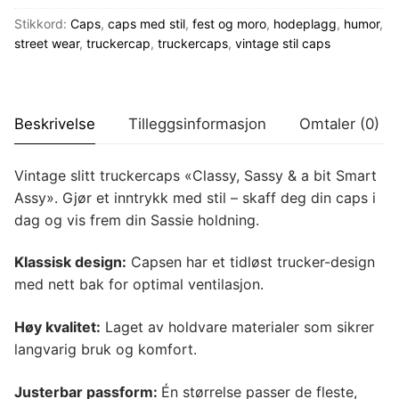
&..."
antall
Stikkord:
Caps
,
caps med stil
,
fest og moro
,
hodeplagg
,
humor
,
street wear
,
truckercap
,
truckercaps
,
vintage stil caps
Beskrivelse
Tilleggsinformasjon
Omtaler (0)
Vintage slitt truckercaps «Classy, Sassy & a bit Smart
Assy». Gjør et inntrykk med stil – skaff deg din caps i
dag og vis frem din Sassie holdning.
Klassisk design:
Capsen har et tidløst trucker-design
med nett bak for optimal ventilasjon.
Høy kvalitet:
Laget av holdvare materialer som sikrer
langvarig bruk og komfort.
Justerbar passform:
Én størrelse passer de fleste,