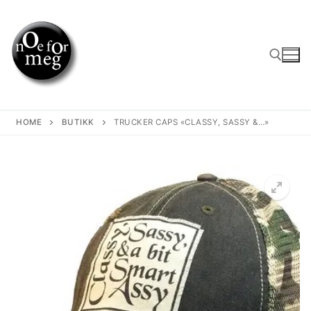
Skip
to
content
Search for:
HOME
BUTIKK
TRUCKER CAPS «CLASSY, SASSY &…»