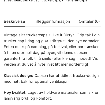
street wear
,
truckercap
,
truckercaps
,
vintage stil caps
Beskrivelse
Tilleggsinformasjon
Omtaler (0)
Vintage slitt truckercaps «I like it Dirty». Grip tak i din
trucker cap i dag og gjør «dirty» til den nye normalen!
Enten du er på camping, på festival, eller bare ønsker
å ta en uformell dag på byen, vil denne capsen
garantert få folk til å smile (eller klø seg i hodet)! Vis
verden at du vet å nyte livet litt mer uordentlig!
Klassisk design:
Capsen har et tidløst trucker-design
med nett bak for optimal ventilasjon.
Høy kvalitet:
Laget av holdvare materialer som sikrer
langvarig bruk og komfort.